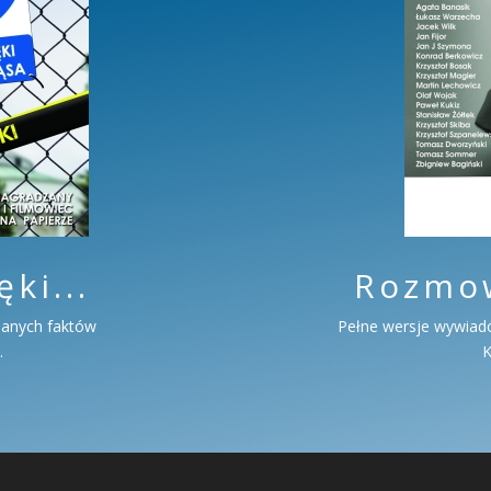
ki...
Rozmow
anych faktów
Pełne wersje wywiad
.