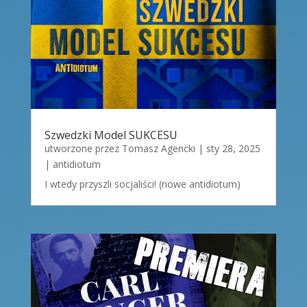
Szwedzki Model SUKCESU
utworzone przez
Tomasz Agencki
|
sty 28, 2025
|
antidiotum
I wtedy przyszli socjaliści! (nowe antidiotum)