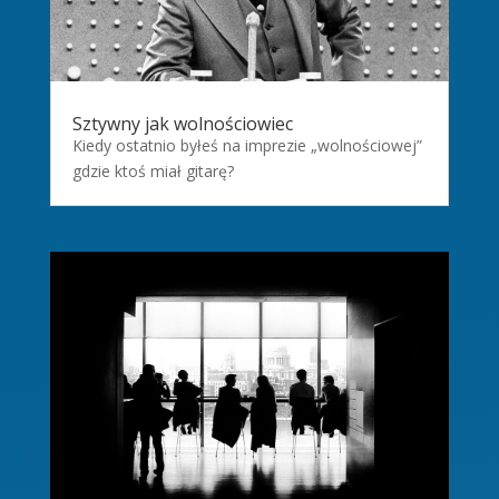
Sztywny jak wolnościowiec
Kiedy ostatnio byłeś na imprezie „wolnościowej”
gdzie ktoś miał gitarę?