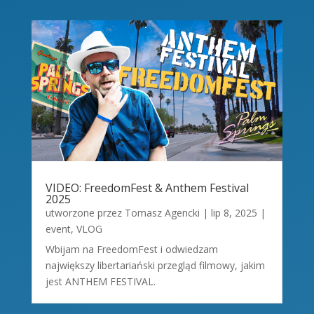
VIDEO: FreedomFest & Anthem Festival
2025
utworzone przez
Tomasz Agencki
|
lip 8, 2025
|
event
,
VLOG
Wbijam na FreedomFest i odwiedzam
największy libertariański przegląd filmowy, jakim
jest ANTHEM FESTIVAL.