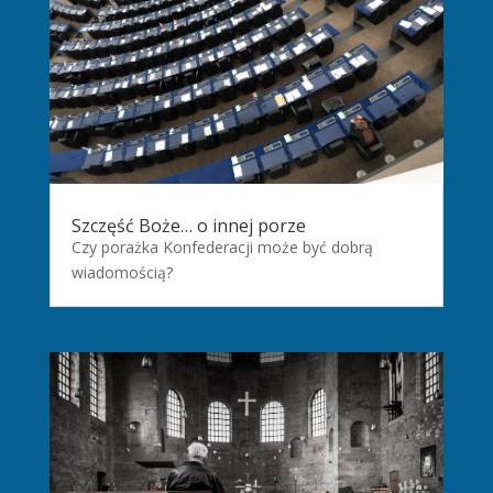
Szczęść Boże… o innej porze
Czy porażka Konfederacji może być dobrą
wiadomością?