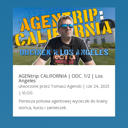
AGENtrip: CALIFORNIA | ODC. 1/2 | Los
Angeles
utworzone przez
Tomasz Agencki
|
cze 24, 2025
|
VLOG
Pierwsza połowa agentowej wycieczki do krainy
słońca, kurzu i zamieszek.