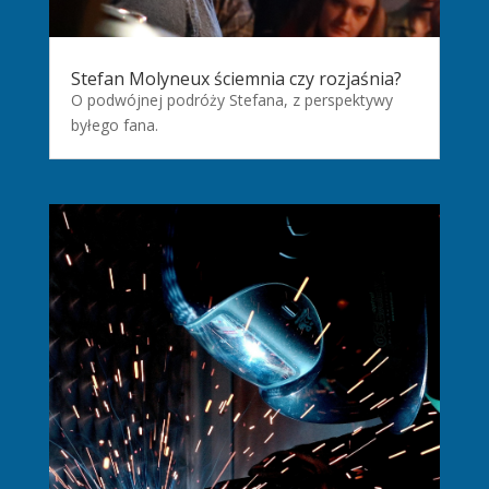
Stefan Molyneux ściemnia czy rozjaśnia?
O podwójnej podróży Stefana, z perspektywy
byłego fana.