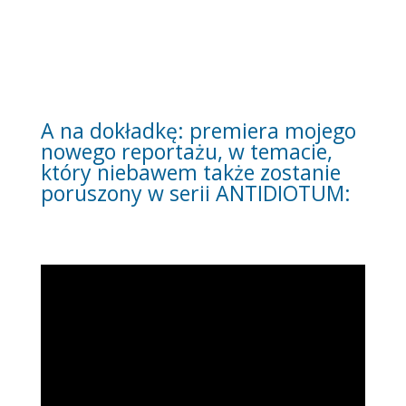
A na dokładkę: premiera mojego
nowego reportażu, w temacie,
który niebawem także zostanie
poruszony w serii ANTIDIOTUM: