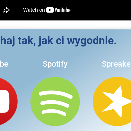
aj tak, jak ci wygodnie.
be
Spotify
Spreake