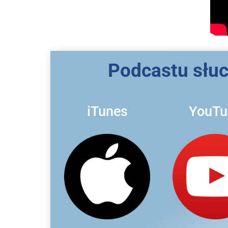
Podcastu słuch
iTunes
YouTu