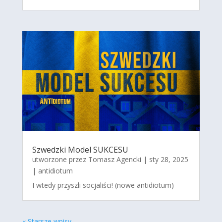
Szwedzki Model SUKCESU
utworzone przez
Tomasz Agencki
|
sty 28, 2025
|
antidiotum
I wtedy przyszli socjaliści! (nowe antidiotum)
« Starsze wpisy