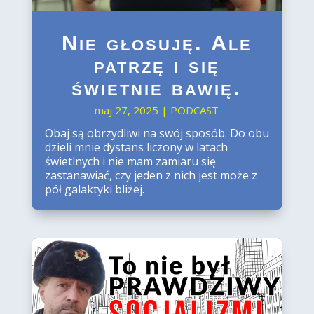
​N​ie głosuję. Ale
patrzę i się
świetnie bawię.
maj 27, 2025
|
PODCAST
Obaj są obrzydliwi na swój sposób. Do obu
dzieli mnie dystans liczony w latach
świetlnych i nie mam zamiaru się
zastanawiać, czy jeden z nich jest może z
pół galaktyki bliżej.