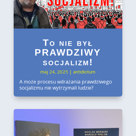
To nie był
PRAWDZIWY
socjalizm!
maj 24, 2025
|
antidiotum
A może procesu wdrażania prawdziwego
socjalizmu nie wytrzymali ludzie?