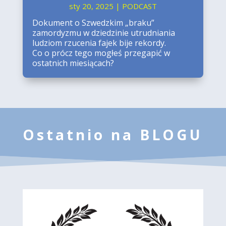
sty 20, 2025
|
PODCAST
Dokument o Szwedzkim „braku”
zamordyzmu w dziedzinie utrudniania
ludziom rzucenia fajek bije rekordy.
Co o prócz tego mogłeś przegapić w
ostatnich miesiącach?
Ostatnio na BLOGU