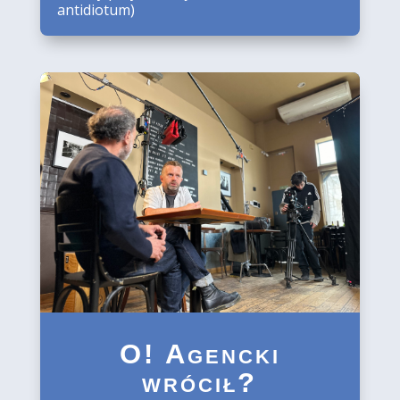
antidiotum)
O! Agencki
wrócił?