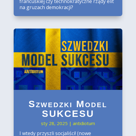
francuskiej czy technokratyczne rządy elit
na gruzach demokracji?
Szwedzki Model
SUKCESU
sty 28, 2025
|
antidiotum
I wtedy przyszli socjaliści! (nowe