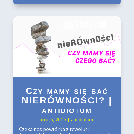
Czy mamy się bać
NIERÓWNOŚCI? |
antidiotum
mar 6, 2025
|
antidiotum
Czeka nas powtórka z rewolucji