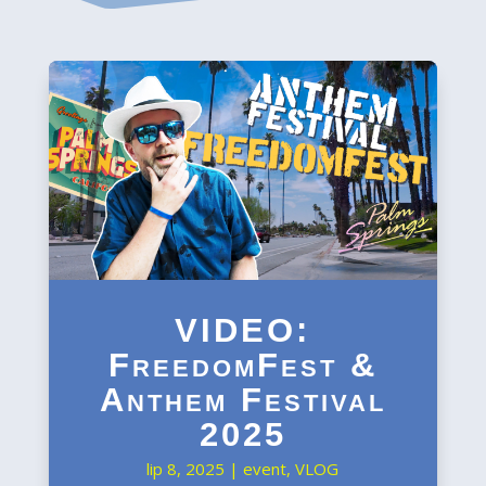
VIDEO:
FreedomFest &
Anthem Festival
2025
lip 8, 2025
|
event
,
VLOG