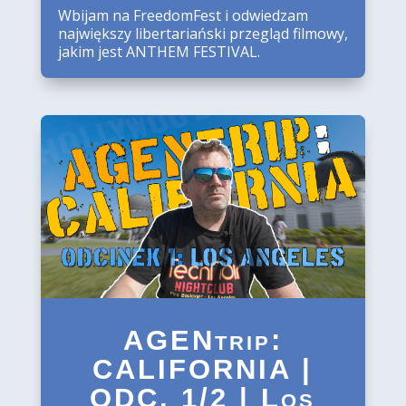
Wbijam na FreedomFest i odwiedzam
największy libertariański przegląd filmowy,
jakim jest ANTHEM FESTIVAL.
AGENtrip:
CALIFORNIA |
ODC. 1/2 | Los