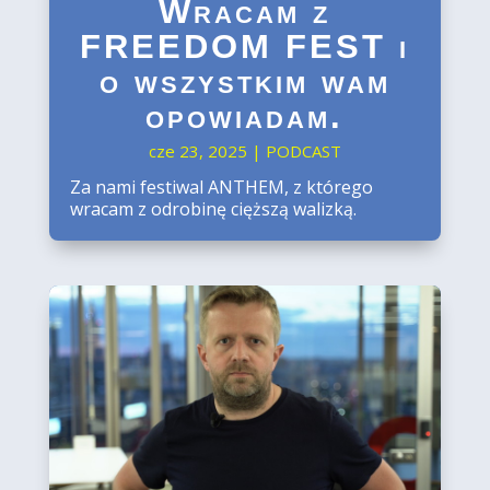
Wracam z
FREEDOM FEST i
o wszystkim wam
opowiadam.
cze 23, 2025
|
PODCAST
Za nami festiwal ANTHEM, z którego
wracam z odrobinę cięższą walizką.