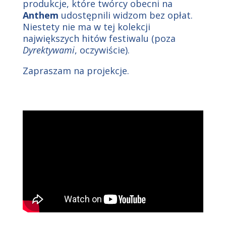
produkcje, które twórcy obecni na
Anthem
udostępnili widzom bez opłat.
Niestety nie ma w tej kolekcji
największych hitów festiwalu (poza
Dyrektywami
, oczywiście).
Zapraszam na projekcje.