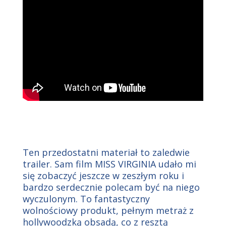
Ten przedostatni materiał to zaledwie
trailer. Sam film MISS VIRGINIA udało mi
się zobaczyć jeszcze w zeszłym roku i
bardzo serdecznie polecam być na niego
wyczulonym. To fantastyczny
wolnościowy produkt, pełnym metraż z
hollywoodzką obsadą, co z resztą