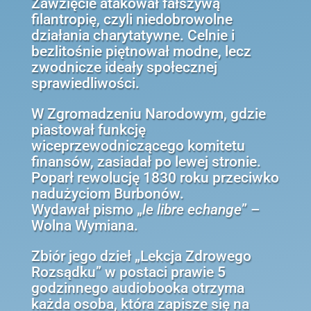
Zawzięcie atakował fałszywą
filantropię, czyli niedobrowolne
działania charytatywne. Celnie i
bezlitośnie piętnował modne, lecz
zwodnicze ideały społecznej
sprawiedliwości.
W Zgromadzeniu Narodowym, gdzie
piastował funkcję
wiceprzewodniczącego komitetu
finansów, zasiadał po lewej stronie.
Poparł rewolucję 1830 roku przeciwko
nadużyciom Burbonów.
Wydawał pismo „
le libre echange
” –
Wolna Wymiana.
Zbiór jego dzieł „Lekcja Zdrowego
Rozsądku” w postaci prawie 5
godzinnego audiobooka otrzyma
każda osoba, która zapisze się na