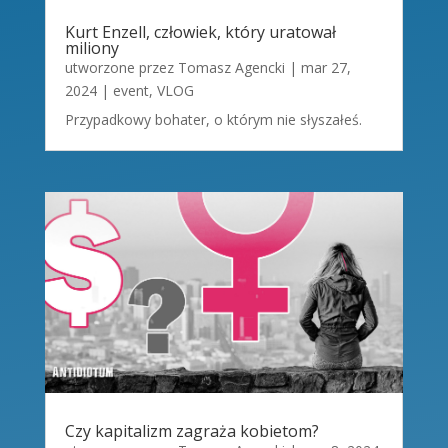
Kurt Enzell, człowiek, który uratował
miliony
utworzone przez
Tomasz Agencki
|
mar 27,
2024
|
event
,
VLOG
Przypadkowy bohater, o którym nie słyszałeś.
Czy kapitalizm zagraża kobietom?