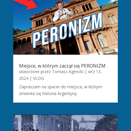
Miejsce, w którym zaczął się PERONIZM
utworzone przez
Tomasz Agencki
|
wrz 13,
2024
|
VLOG
Zapraszam na spacer do miejsca, w którym
zmieniła się historia Argentyny.