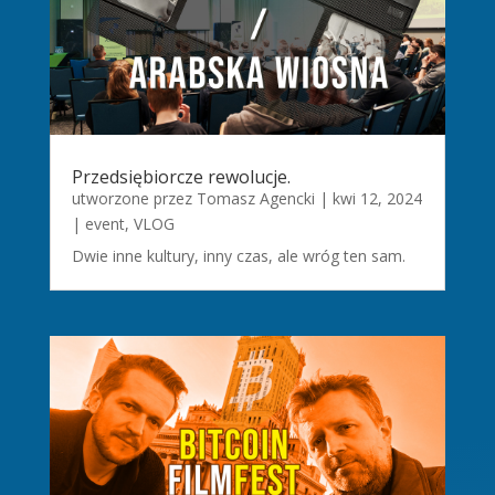
Przedsiębiorcze rewolucje.
utworzone przez
Tomasz Agencki
|
kwi 12, 2024
|
event
,
VLOG
Dwie inne kultury, inny czas, ale wróg ten sam.