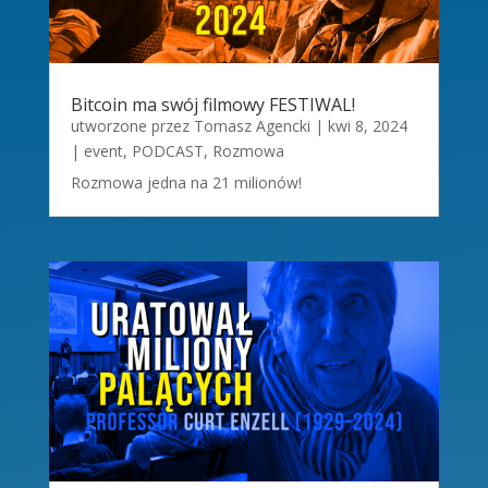
Bitcoin ma swój filmowy FESTIWAL!
utworzone przez
Tomasz Agencki
|
kwi 8, 2024
|
event
,
PODCAST
,
Rozmowa
Rozmowa jedna na 21 milionów!