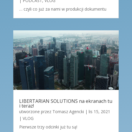
|
PODCAST
,
VLOG
… czyli co już za nami w produkcji dokumentu
LIBERTARIAN SOLUTIONS na ekranach tu
i teraz!
utworzone przez
Tomasz Agencki
|
lis 15, 2021
|
VLOG
Pierwsze trzy odcinki już tu są!