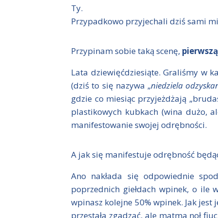
Ty.
Przypadkowo przyjechali dziś sami mi
Przypinam sobie taką scenę,
pierwszą
Lata dziewięćdziesiąte. Graliśmy w k
(dziś to się nazywa „
niedziela odzyska
gdzie co miesiąc przyjeżdżają „bruda
plastikowych kubkach (wina dużo, al
manifestowanie swojej odrębności.
A jak się manifestuje odrębność bę
Ano nakłada się odpowiednie spod
poprzednich giełdach wpinek, o ile ws
wpinasz kolejne 50% wpinek. Jak jest
przestała zgadzać, ale matma noł fiuc