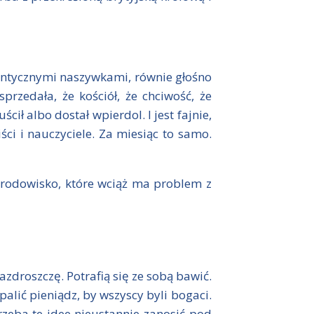
dentycznymi naszywkami, równie głośno
rzedała, że kościół, że chciwość, że
ił albo dostał wpierdol. I jest fajnie,
i i nauczyciele. Za miesiąc to samo.
środowisko, które wciąż ma problem z
azdroszczę. Potrafią się ze sobą bawić.
alić pieniądz, by wszyscy byli bogaci.
rzeba te idee nieustannie zanosić pod