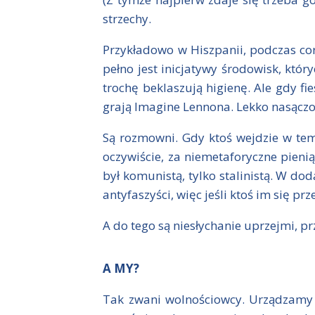
strzechy.
Przykładowo w Hiszpanii, podczas coro
pełno jest inicjatywy środowisk, któr
trochę beklaszują higienę. Ale gdy fi
grają Imagine Lennona. Lekko nasączo
Są rozmowni. Gdy ktoś wejdzie w tema
oczywiście, za niemetaforyczne pienią
był komunistą, tylko stalinistą. W d
antyfaszyści, więc jeśli ktoś im się p
A do tego są niesłychanie uprzejmi, pr
A MY?
Tak zwani wolnościowcy. Urządzamy k