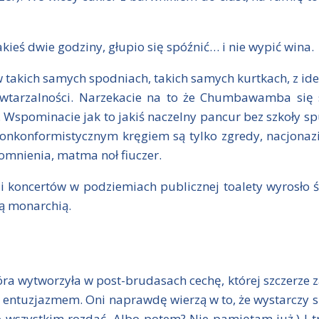
jakieś dwie godziny, głupio się spóźnić… i nie wypić wina.
 w takich samych spodniach, takich samych kurtkach, z i
tarzalności. Narzekacie na to że Chumbawamba się sp
spominacie jak to jakiś naczelny pancur bez szkoły spuśc
nkonformistycznym kręgiem są tylko zgredy, nacjonaziśc
omnienia, matma noł fiuczer.
i koncertów w podziemiach publicznej toalety wyrosło 
ą monarchią.
óra wytworzyła w
post-brudasach cechę, której szczerze z
entuzjazmem. Oni naprawdę wierzą w to, że wystarczy sp
o wszystkim rozdać. Albo potem? Nie pamiętam już.) I t