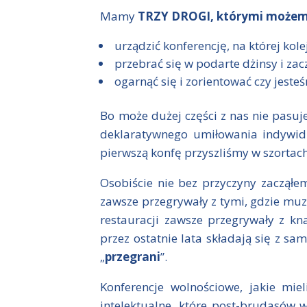
Mamy
TRZY DROGI, którymi możem
urządzić konferencję, na której kole
przebrać się w podarte dżinsy i zacz
ogarnąć się i zorientować czy jest
Bo może dużej części z nas nie pasu
deklaratywnego umiłowania indywid
pierwszą konfę przyszliśmy w szortach,
Osobiście nie bez przyczyny zacząłem
zawsze przegrywały z tymi, gdzie muz
restauracji zawsze przegrywały z kn
przez ostatnie lata składają się z 
„
przegrani
”.
Konferencje wolnościowe, jakie mie
intelektualne, które post-brudasów w