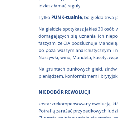
idziesz łamać reguły.
Tylko
PUNK-tualnie
, bo giełda trwa 
Na giełdzie spotykasz jakieś 30 osób
domagających się uznania ich niepow
faszyzm, że CIA podsłuchuje Mandelę. W
bo poza waszym anarchistycznym i no
Naszywki, wino, Mandela, kasety, wsp
Na gruntach punkowych giełd, zinów 
pieniądzem, konformizmem i brytyjsk
NIEDOBÓR REWOLUCJI
został zrekompensowany ewolucją, kt
Potrafią zarażać przypadkowych ludzi 
(Z tymże najpierw zdaje się trzeba g