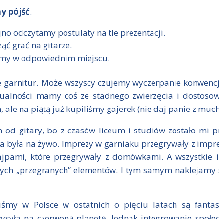
y pójść
.
jno odczytamy postulaty na tle prezentacji.
ąć grać na gitarze.
eśmy w odpowiednim miejscu.
je garnitur. Może wszyscy czujemy wyczerpanie konwenc
ualności mamy coś ze stadnego zwierzęcia i dostoso
 ale na piątą już kupiliśmy gajerek (nie daj panie z much
 od gitary, bo z czasów liceum i studiów zostało mi p
a była na żywo. Imprezy w garniaku przegrywały z impre
ajpami, które przegrywały z domówkami. A wszystkie 
samych „przegranych” elementów. I tym samym naklejam
liśmy w Polsce w ostatnich o pięciu latach są fanta
ysyła na czerwoną planetę. Jednak integrowanie społec