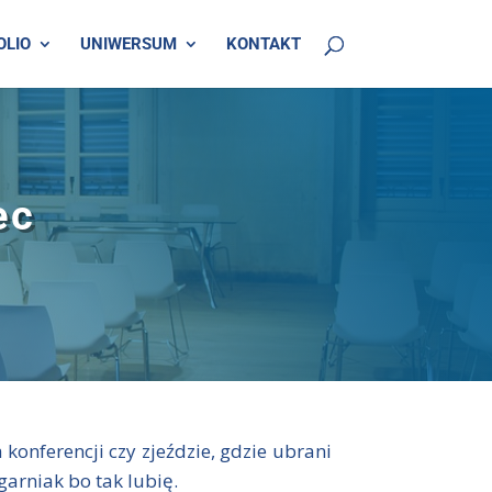
OLIO
UNIWERSUM
KONTAKT
ec
 konferencji czy zjeździe, gdzie ubrani
garniak bo tak lubię.