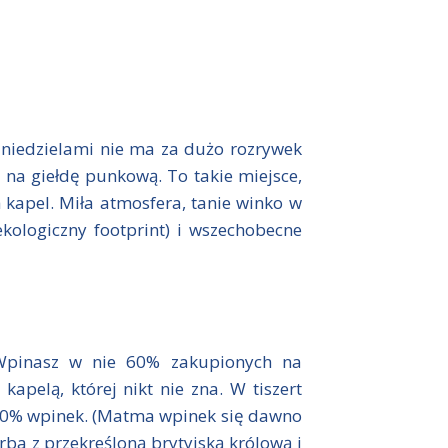
e niedzielami nie ma za dużo rozrywek
 na giełdę punkową. To takie miejsce,
 kapel. Miła atmosfera, tanie winko w
kologiczny footprint) i wszechobecne
 Wpinasz w nie 60% zakupionych na
kapelą, której nikt nie zna. W tiszert
e 40% wpinek. (Matma wpinek się dawno
rba z przekreśloną brytyjską królową i