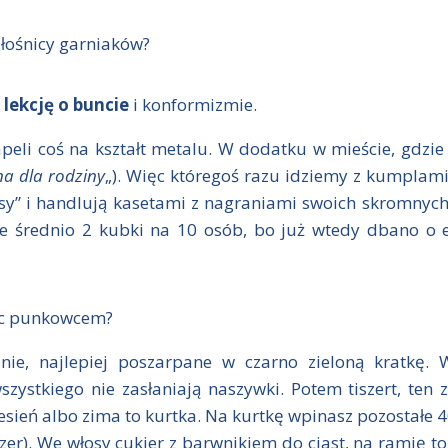
łośnicy garniaków?
 lekcję o buncie
i konformizmie.
apeli coś na kształt metalu. W dodatku w mieście, gdzi
na dla rodziny
„). Więc któregoś razu idziemy z kumplami
sy” i handlują kasetami z nagraniami swoich skromnych
e średnio 2 kubki na 10 osób, bo już wtedy dbano o e
dąc punkowcem?
nie, najlepiej poszarpane w czarno zieloną kratkę.
zystkiego nie zasłaniają naszywki. Potem tiszert, ten z 
 jesień albo zima to kurtka. Na kurtkę wpinasz pozostał
zer). We włosy cukier z barwnikiem do ciast, na ramię to