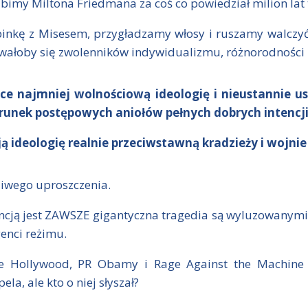
lubimy Miltona Friedmana za coś co powiedział milion la
nkę z Misesem, przygładzamy włosy i ruszamy walczyć
ałoby się zwolenników indywidualizmu, różnorodności i 
ące najmniej wolnościową ideologię i nieustannie 
runek postępowych aniołów pełnych dobrych intencj
ją ideologię realnie przeciwstawną kradzieży i wojnie
iwego uproszczenia.
ncją jest ZAWSZE gigantyczna tragedia są wyluzowanymi,
enci reżimu.
rte Hollywood, PR Obamy i Rage Against the Machin
la, ale kto o niej słyszał?