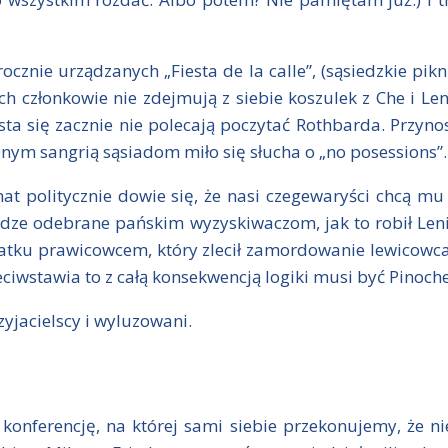
cznie urządzanych „Fiesta de la calle”, (sąsiedzkie pikn
ych członkowie nie zdejmują z siebie koszulek z Che i L
esta się zacznie nie polecają poczytać Rothbarda. Przynos
nym sangrią sąsiadom miło się słucha o „no posessions”.
t politycznie dowie się, że nasi czegewaryści chcą mu
dze odebrane pańskim wyzyskiwaczom, jak to robił Lenin,
odatku prawicowcem, który zlecił zamordowanie lewicowca
rzeciwstawia to z całą konsekwencją logiki musi być Pinoch
zyjacielscy i wyluzowani.
onferencję, na której sami siebie przekonujemy, że 