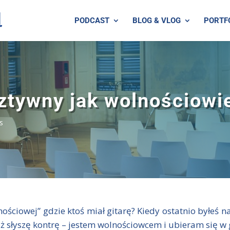
PODCAST
BLOG & VLOG
PORTF
ztywny jak wolnościowi
s
ościowej” gdzie ktoś miał gitarę? Kiedy ostatnio byłeś na
ż słyszę kontrę – jestem wolnościowcem i ubieram się w 