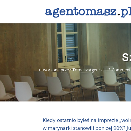
S
utworzone przez
Tomasz Agencki
3 Comment
Kiedy ostatnio byłeś na imprezie „woln
w marynarki stanowili poniżej 90%? Ju