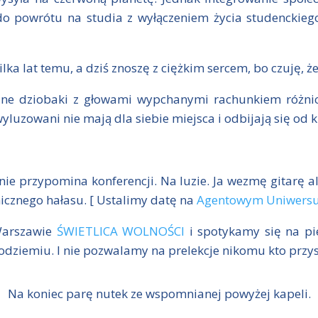
 do powrótu na studia z wyłączeniem życia studenckie
lka lat temu, a dziś znoszę z ciężkim sercem, bo czuję, że
zne dziobaki z głowami wypchanymi rachunkiem różnic
 wyluzowani nie mają dla siebie miejsca i odbijają się od 
 nie przypomina konferencji. Na luzie. Ja wezmę gitarę al
micznego hałasu. [ Ustalimy datę na
Agentowym Uniwers
Warszawie
ŚWIETLICA WOLNOŚCI
i spotykamy się na pie
podziemiu. I nie pozwalamy na prelekcje nikomu kto przys
Na koniec parę nutek ze wspomnianej powyżej kapeli.