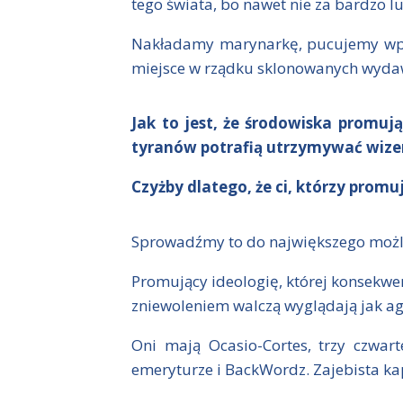
tego świata, bo nawet nie za bardzo 
Nakładamy marynarkę, pucujemy wpi
miejsce w rządku sklonowanych wydaw
Jak to jest, że środowiska promuj
tyranów potrafią utrzymywać wize
Czyżby dlatego, że ci, którzy promu
Sprowadźmy to do największego możl
Promujący ideologię, której konsekwe
zniewoleniem walczą wyglądają jak ag
Oni mają Ocasio-Cortes, trzy czwa
emeryturze i BackWordz. Zajebista kape