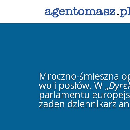
Mroczno-śmieszna opo
woli posłów. W „
Dyre
parlamentu europejsk
żaden dziennikarz an