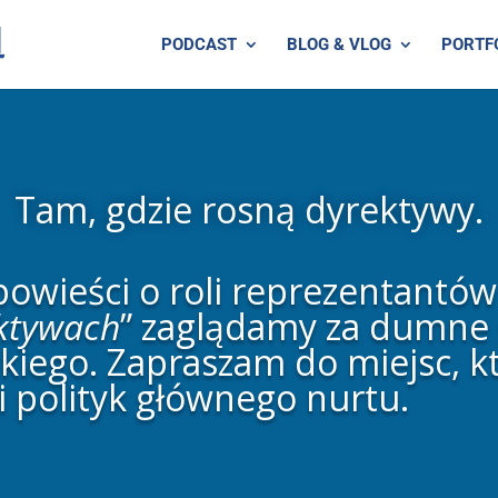
PODCAST
BLOG & VLOG
PORTF
Tam, gdzie rosną dyrektywy.
wieści o roli reprezentantów w
ktywach
” zaglądamy za dumne 
iego. Zapraszam do miejsc, kt
i polityk głównego nurtu.