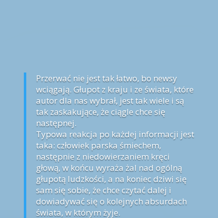
Przerwać nie jest tak łatwo, bo newsy
wciągają. Głupot z kraju i ze świata, które
autor dla nas wybrał, jest tak wiele i są
tak zaskakujące, że ciągle chce się
następnej.
Typowa reakcja po każdej informacji jest
taka: człowiek parska śmiechem,
następnie z niedowierzaniem kręci
głową, w końcu wyraża żal nad ogólną
głupotą ludzkości, a na koniec dziwi się
sam się sobie, że chce czytać dalej i
dowiadywać się o kolejnych absurdach
świata, w którym żyje.