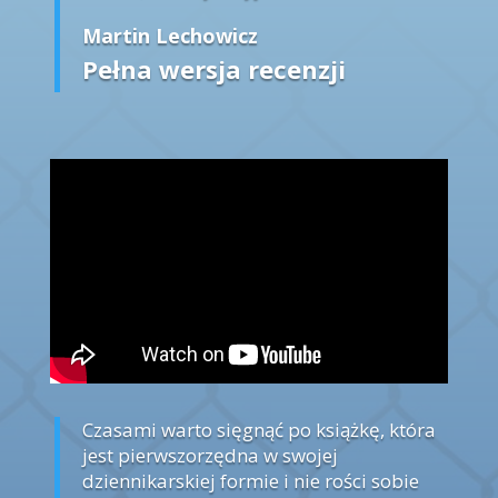
Martin Lechowicz
Pełna wersja recenzji
Czasami warto sięgnąć po książkę, która
jest pierwszorzędna w swojej
dziennikarskiej formie i nie rości sobie