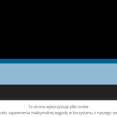
Ta strona wykorzystuje pliki cookie
celu zapewnienia maksymalnej wygody w korzystaniu z naszego serw