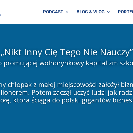
PODCAST
BLOG & VLOG
PORTF
„Nikt Inny Cię Tego Nie Nauczy”
 promującej wolnorynkowy kapitalizm szko
y chłopak z małej miejscowości założył bizn
ionerem. Potem zaczął uczyć ludzi jak radz
ołę, która ściąga do polski gigantów biznes