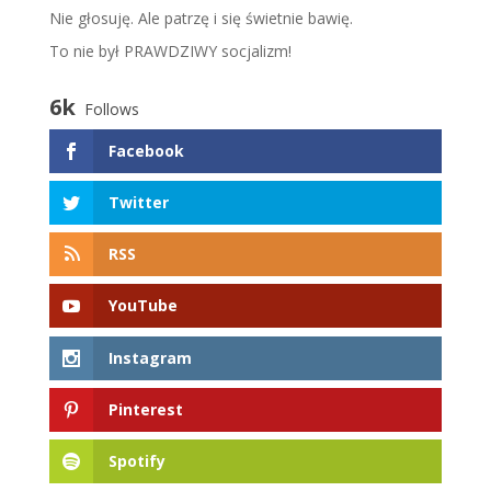
​N​ie głosuję. Ale patrzę i się świetnie bawię.
To nie był PRAWDZIWY socjalizm!
6k
Follows
Facebook
Twitter
RSS
YouTube
Instagram
Pinterest
Spotify