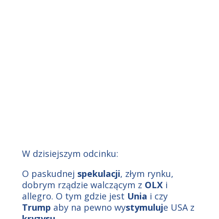
W dzisiejszym odcinku:
O paskudnej
spekulacji
, złym rynku,
dobrym rządzie walczącym z
OLX
i
allegro. O tym gdzie jest
Unia
i czy
Trump
aby na pewno wy
stymuluj
e USA z
kryzysu
.