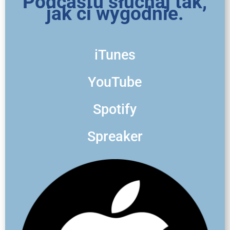
Podcastu słuchaj tak,
jak ci wygodnie.
iTunes
YouTube
Spotify
Spreaker