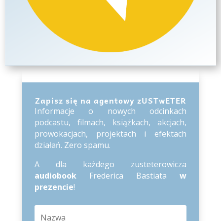
Zapisz się na agentowy zUSTwETER
Informacje o nowych odcinkach
podcastu, filmach, książkach, akcjach,
prowokacjach, projektach i efektach
działań. Zero spamu.
A dla każdego zusteterowicza
audiobook
Frederica Bastiata
w
prezencie
!