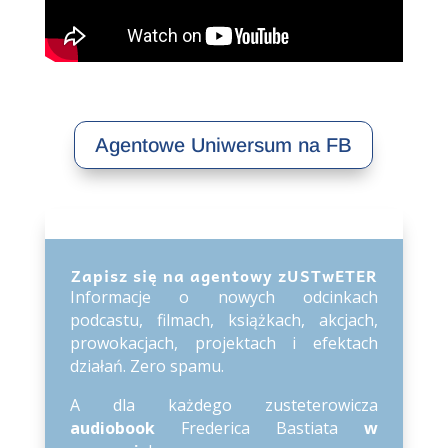
Agentowe Uniwersum na FB
Zapisz się na agentowy zUSTwETER
Informacje o nowych odcinkach
podcastu, filmach, książkach, akcjach,
prowokacjach, projektach i efektach
działań. Zero spamu.
A dla każdego zusteterowicza
audiobook
Frederica Bastiata
w