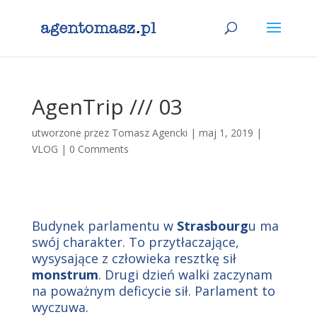
AgenTrip /// 03
utworzone przez
Tomasz Agencki
|
maj 1, 2019
|
VLOG
|
0 Comments
Budynek parlamentu w
Strasbourg
u ma
swój charakter. To przytłaczające,
wysysające z człowieka resztkę sił
monstrum
. Drugi dzień walki zaczynam
na poważnym deficycie sił. Parlament to
wyczuwa.