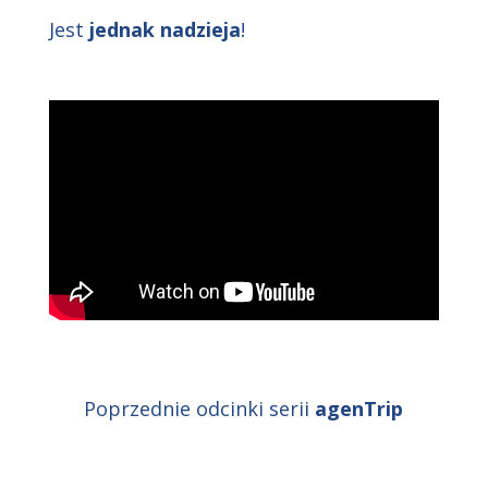
Jest
jednak nadzieja
!
Poprzednie odcinki serii
agenTrip