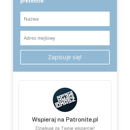
prezencie
!
Zapisuje się!