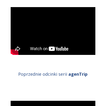
Poprzednie odcinki serii
agenTrip