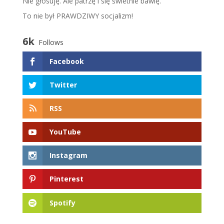
​N​ie głosuję. Ale patrzę i się świetnie bawię.
To nie był PRAWDZIWY socjalizm!
6k
Follows
Facebook
Twitter
RSS
YouTube
Instagram
Pinterest
Spotify