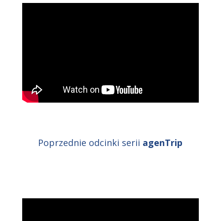
Poprzednie odcinki serii
agenTrip