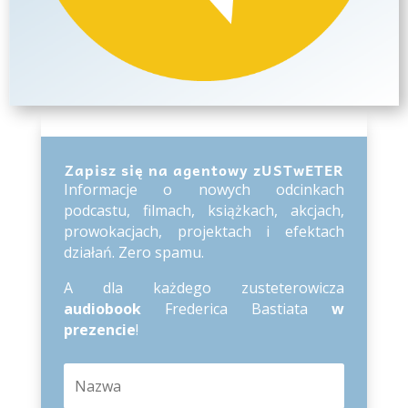
Zapisz się na agentowy zUSTwETER
Informacje o nowych odcinkach
podcastu, filmach, książkach, akcjach,
prowokacjach, projektach i efektach
działań. Zero spamu.
A dla każdego zusteterowicza
audiobook
Frederica Bastiata
w
prezencie
!