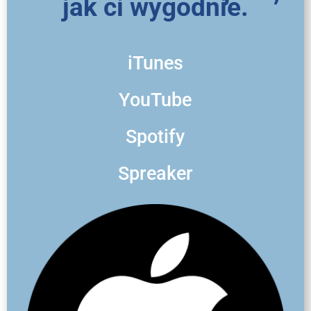
jak ci wygodnie.
iTunes
YouTube
Spotify
Spreaker