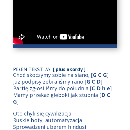
PEŁEN TEKST /// [
plus akordy
]
Choć skoczymy sobie na siano, [
G C G
]
Już podpisy zebraliśmy rano [
G C D
]
Partię zgłosiliśmy do południa [
C D h e
]
Mamy przekaż głęboki jak studnia [
D C
G
]
Oto chyli się cywilizacja
Ruskie boty, automatyzacja
Sprowadzeni uberem hindusi