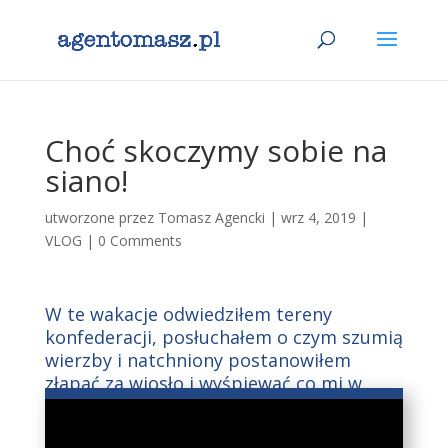
Choć skoczymy sobie na
siano!
utworzone przez
Tomasz Agencki
|
wrz 4, 2019
|
VLOG
|
0 Comments
W te wakacje odwiedziłem tereny
konfederacji, posłuchałem o czym szumią
wierzby i natchniony postanowiłem
złapać za wiosło i wyśpiewać co mi w
duszy gra.