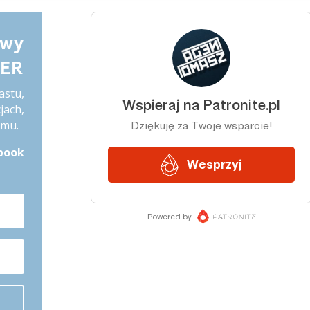
owy
TER
astu,
jach,
amu.
book