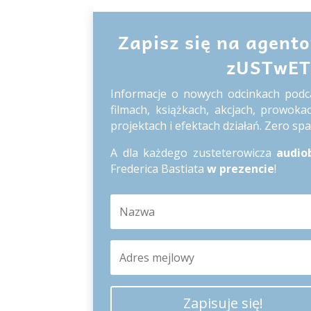
Zapisz się na agent
zUSTwE
Informacje o nowych odcinkach podc
filmach, książkach, akcjach, prowokac
projektach i efektach działań. Zero sp
A dla każdego zusteterowicza
audio
Frederica Bastiata
w prezencie
!
Zapisuje się!