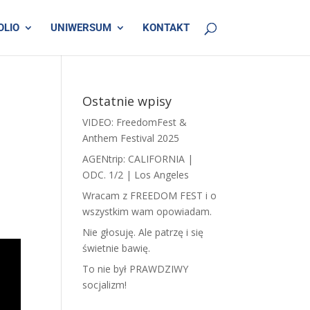
OLIO
UNIWERSUM
KONTAKT
Ostatnie wpisy
VIDEO: FreedomFest &
Anthem Festival 2025
AGENtrip: CALIFORNIA |
ODC. 1/2 | Los Angeles
Wracam z FREEDOM FEST i o
wszystkim wam opowiadam.
​N​ie głosuję. Ale patrzę i się
świetnie bawię.
To nie był PRAWDZIWY
socjalizm!