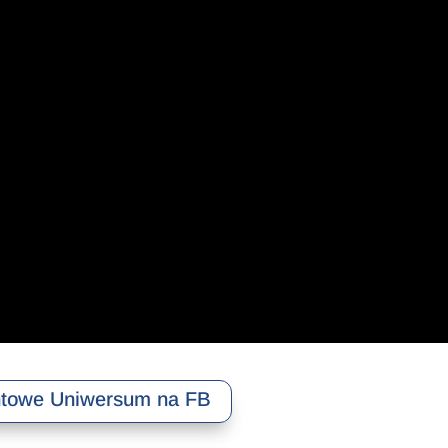
towe Uniwersum na FB