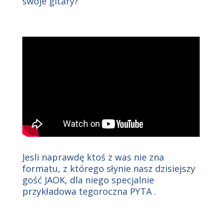
swoje gitary?
Jesli naprawdę ktoś z was nie zna
formatu, z którego słynie nasz dzisiejszy
gość JAOK, dla niego specjalnie
przykładowa tegoroczna PYTA .