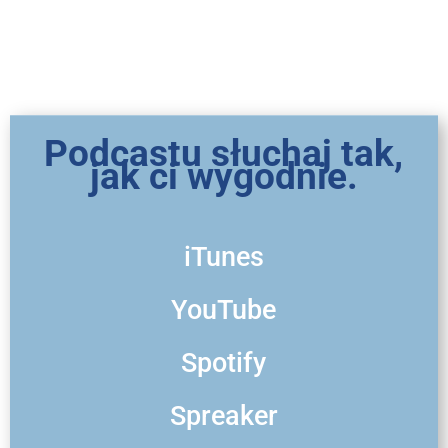
Podcastu słuchaj tak,
jak ci wygodnie.
iTunes
YouTube
Spotify
Spreaker