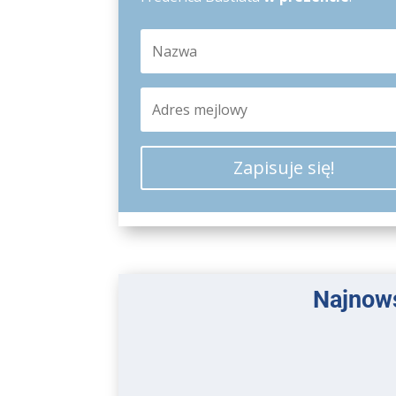
Zapisuje się!
Najnows