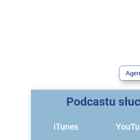
Agen
Podcastu słuch
iTunes
YouTu