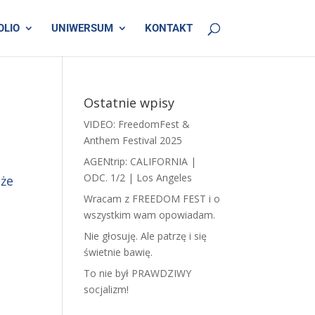
OLIO
UNIWERSUM
KONTAKT
Ostatnie wpisy
VIDEO: FreedomFest &
Anthem Festival 2025
AGENtrip: CALIFORNIA |
ODC. 1/2 | Los Angeles
 że
Wracam z FREEDOM FEST i o
wszystkim wam opowiadam.
​N​ie głosuję. Ale patrzę i się
świetnie bawię.
To nie był PRAWDZIWY
socjalizm!