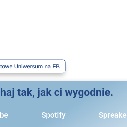
towe Uniwersum na FB
aj tak, jak ci wygodnie.
be
Spotify
Spreake