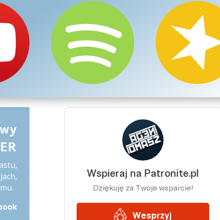
owy
TER
astu,
jach,
amu.
book