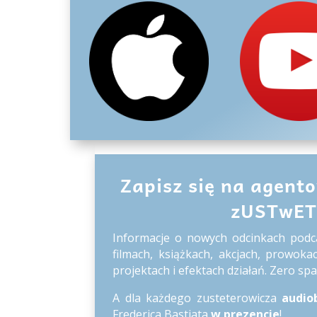
Zapisz się na agent
zUSTwE
Informacje o nowych odcinkach podc
filmach, książkach, akcjach, prowokac
projektach i efektach działań. Zero sp
A dla każdego zusteterowicza
audio
Frederica Bastiata
w prezencie
!