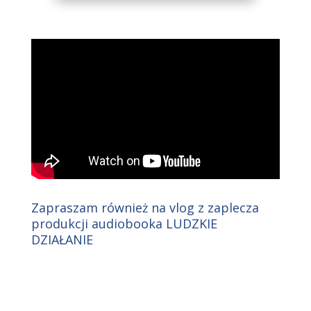
Zapraszam również na vlog z zaplecza
produkcji audiobooka LUDZKIE
DZIAŁANIE