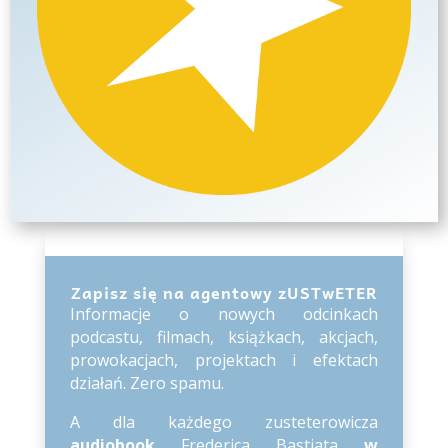
Zapisz się na agentowy zUSTwETER
Informacje o nowych odcinkach
podcastu, filmach, książkach, akcjach,
prowokacjach, projektach i efektach
działań. Zero spamu.
A dla każdego zusteterowicza
audiobook
Frederica Bastiata
w