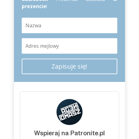
prezencie
!
Zapisuje się!