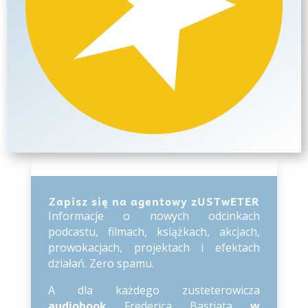
Zapisz się na agentowy zUSTwETER
Informacje o nowych odcinkach
podcastu, filmach, książkach, akcjach,
prowokacjach, projektach i efektach
działań. Zero spamu.
A dla każdego zusteterowicza
audiobook
Frederica Bastiata
w