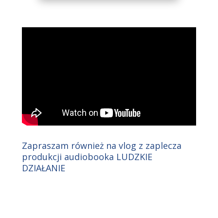
Zapraszam również na vlog z zaplecza
produkcji audiobooka LUDZKIE
DZIAŁANIE