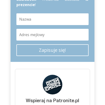
prezencie
!
Zapisuje się!