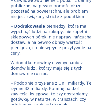
– Chwilowe zwolnienie z poda… z daniny
publicznej na pewno pomoże dłużej
pozostać na powierzchni, ale problem
nie jest związany stricte z podatkiem.
–
Dodrukowanie
pieniędzy, które ma
wypchnąć ludzi na zakupy, nie zapełni
sklepowych półek, nie naprawi łańcucha
dostaw, a na pewno obniży wartość
pieniądza, co nie wpłynie pozytywnie na
ceny.
W dodatku mówimy o wypychaniu z
domów ludzi, którzy mają się z tych
domów nie ruszać.
– Podobnie przysłane z Unii miliardy. Te
słynne 32 miliardy. Pominę na dziś
zawiłości księgowe, to czy dostaniemy
gotówkę, w naturze, w transzach, czy
odpiszemy sobie od składek.