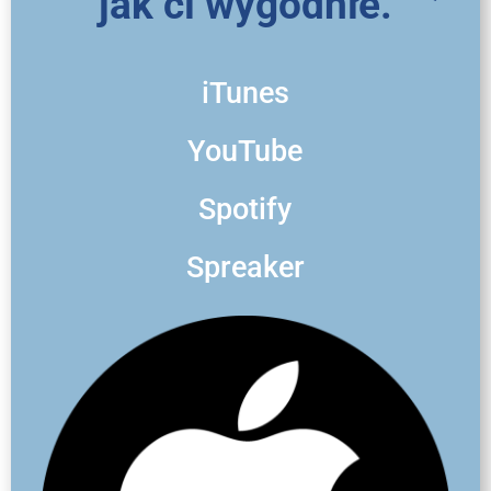
jak ci wygodnie.
iTunes
YouTube
Spotify
Spreaker