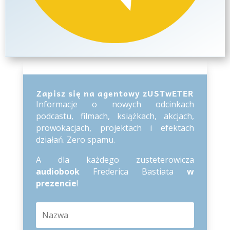
Zapisz się na agentowy zUSTwETER
Informacje o nowych odcinkach
podcastu, filmach, książkach, akcjach,
prowokacjach, projektach i efektach
działań. Zero spamu.
A dla każdego zusteterowicza
audiobook
Frederica Bastiata
w
prezencie
!