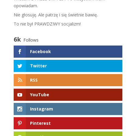
opowiadam.
​N​ie głosuję. Ale patrzę i się świetnie bawię.
To nie był PRAWDZIWY socjalizm!
6k
Follows
Facebook
Twitter
RSS
YouTube
Instagram
Pinterest